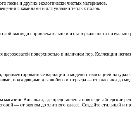
ого песка и других экологически чистых материалов.
мещений с каминами и для укладки тёплых полов.
й слой выглядит привлекательно и из-за зеркальности визуально
тся шероховатой поверхностью и наличием пор. Коллекции негл
, орнаментированные вариации и модели с имитацией натуральн
иями, подходящими для любого интерьера — от классики до мо
м магазине Вивальди, где представлены новые дизайнерские ре
орий — от эконом до элитного класса. Создайте стильный и пр