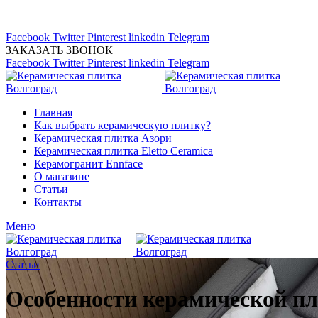
Магазин керамической плитка 24А
тел: (8442) 45-91-88
Facebook
Twitter
Pinterest
linkedin
Telegram
ЗАКАЗАТЬ ЗВОНОК
Facebook
Twitter
Pinterest
linkedin
Telegram
Главная
Как выбрать керамическую плитку?
Керамическая плитка Азори
Керамическая плитка Eletto Ceramica
Керамогранит Ennface
О магазине
Статьи
Контакты
Меню
Статьи
Особенности керамической пл