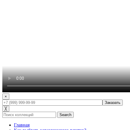
×
╳
Search
Главная